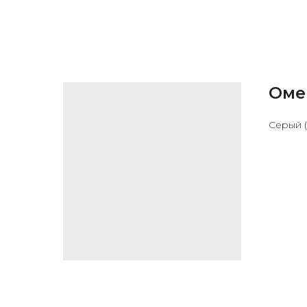
Оме
Серый (