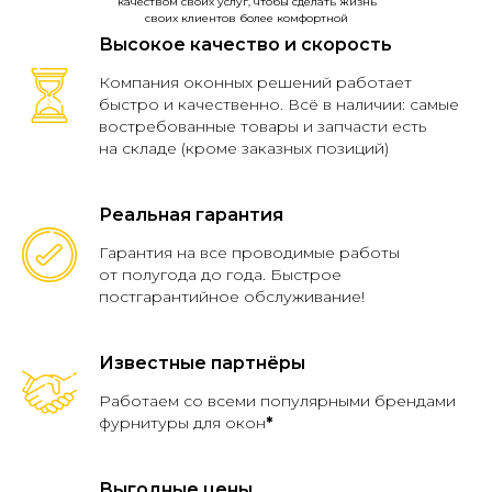
качеством своих услуг, чтобы сделать жизнь
своих клиентов более комфортной
Высокое качество и скорость
Компания оконных решений работает
быстро и качественно. Всё в наличии: самые
востребованные товары и запчасти есть
на складе (кроме заказных позиций)
Реальная гарантия
Гарантия на все проводимые работы
от полугода до года. Быстрое
постгарантийное обслуживание!
01
Установка и ремонт окон
Известные партнёры
02
Остекление балконов и лоджий
Работаем со всеми популярными брендами
фурнитуры для окон
*
03
Холодильники ПВХ
04
Регулировка окон
Выгодные цены