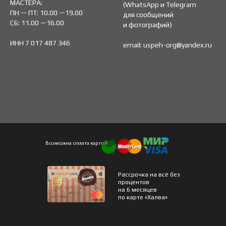
МАСТЕРА:
(WhatsApp и Telegram
ПН — ПТ: 10.00 —19.00
для сообщений
СБ: 11.00 —16.00
и фотографий)
ИНН 7 017 487 346
email:
uspeh-org@yandex.ru
Возможна оплата картой
Рассрочка на всё без
процентов
на 6 месяцев
по карте «Халва»